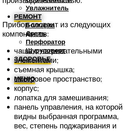
производительностью.
Увлажнитель
РЕМОНТ
Прибор состоит из следующих
Болгарка
Дрель
компонентов:
Перфоратор
чаша с нагревательными
Шуруповерт
ЗДОРОВЬЕ
элементами;
съемная крышка;
смотровое пространство;
МЕНЮ
корпус;
лопатка для замешивания;
панель управления, на которой
видны выбранная программа,
вес, степень поджаривания и