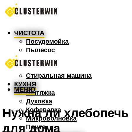
ЧИСТОТА
Посудомойка
Пылесос
Утюг
Швабра
Стиральная машина
КУХНЯ
МЕНЮ
Вытяжка
Духовка
Нужна ли хлебопечь
Кофеварка
Микроволновка
для дома
Плита