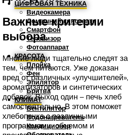
ЦИФРОВАЯ ТЕХНИКА
Видеокамера
Важные критерии
Домашний кинотеатр
Смартфон
выбора
Телевизор
Фотоаппарат
КРАСОТА
Многие люди тщательно следят за
Плойка
тем, чем питаются. Уже доказан
Фен
вред от различных «улучшителей»,
Эпилятор
ароматизаторов и синтетических
Бритва
добавок. Выход один – печь хлеб
КЛИМАТ
самостоятельно. В этом поможет
Вентилятор
хлебопечка с различными
Водонагреватель
программами, объемом и
Кондиционер
Обогреватель