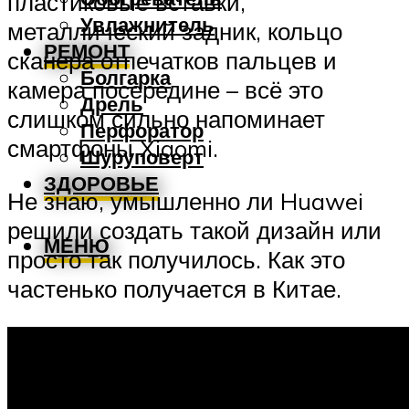
пластиковые вставки,
Увлажнитель
металлический задник, кольцо
РЕМОНТ
сканера отпечатков пальцев и
Болгарка
камера посередине – всё это
Дрель
слишком сильно напоминает
Перфоратор
смартфоны Xiaomi.
Шуруповерт
ЗДОРОВЬЕ
Не знаю, умышленно ли Huawei
решили создать такой дизайн или
МЕНЮ
просто так получилось. Как это
частенько получается в Китае.