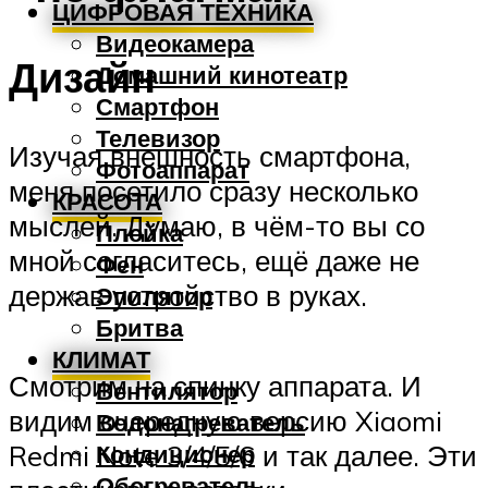
ЦИФРОВАЯ ТЕХНИКА
Видеокамера
Дизайн
Домашний кинотеатр
Смартфон
Телевизор
Изучая внешность смартфона,
Фотоаппарат
меня посетило сразу несколько
КРАСОТА
мыслей. Думаю, в чём-то вы со
Плойка
мной согласитесь, ещё даже не
Фен
держав устройство в руках.
Эпилятор
Бритва
КЛИМАТ
Смотрим на спинку аппарата. И
Вентилятор
видим очередную версию Xiaomi
Водонагреватель
Кондиционер
Redmi Note 3/4/5/6 и так далее. Эти
Обогреватель