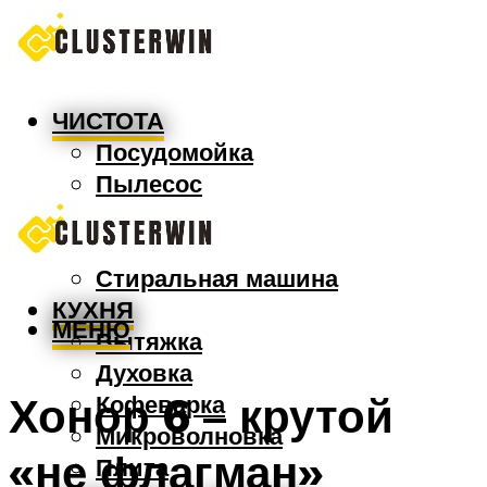
ЧИСТОТА
Посудомойка
Пылесос
Утюг
Швабра
Стиральная машина
КУХНЯ
МЕНЮ
Вытяжка
Духовка
Хонор 6 – крутой
Кофеварка
Микроволновка
«не флагман»
Плита