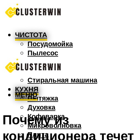
ЧИСТОТА
Посудомойка
Пылесос
Утюг
Швабра
Стиральная машина
КУХНЯ
МЕНЮ
Вытяжка
Духовка
Почему из
Кофеварка
Микроволновка
кондиционера течет
Плита