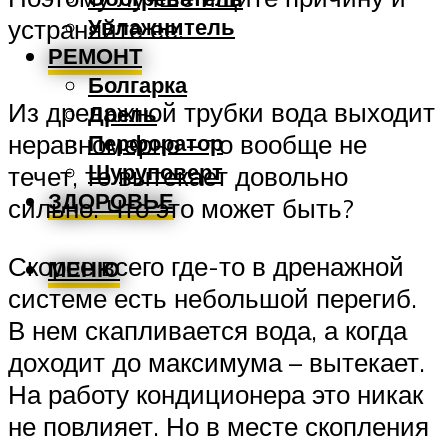
Увлажнитель
устраняйте ее.
РЕМОНТ
Болгарка
Из дренажной трубки вода выходит
Дрель
неравномерно – то вообще не
Перфоратор
Шуруповерт
течет, то вытекает довольно
ЗДОРОВЬЕ
сильно. Что это может быть?
Скорее всего где-то в дренажной
МЕНЮ
системе есть небольшой перегиб.
В нем скапливается вода, а когда
доходит до максимума – вытекает.
На работу кондиционера это никак
не повлияет. Но в месте скопления