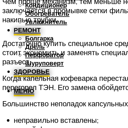
Чем проще механизм, тем меньше н
Кондиционер
заключается в промывке сетки филь
Обогреватель
накипью трубки.
Увлажнитель
РЕМОНТ
Болгарка
Достаточно купить специальное сре
Дрель
стоит экономить и заменять специал
Перфоратор
разъест.
Шуруповерт
ЗДОРОВЬЕ
Когда капельная кофеварка перестал
перегорел ТЭН. Его замена обойдетс
МЕНЮ
Большинство неполадок капсульных 
неправильно вставлены;