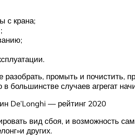
 с крана;
;
ванию;
ксплуатации.
 разобрать, промыть и почистить, п
о в большинстве случаев агрегат нач
н De’Longhi — рейтинг 2020
ровать вид сбоя, и возможность сам
лонг»и других.