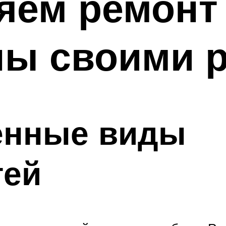
яем ремонт
ы своими 
енные виды
тей