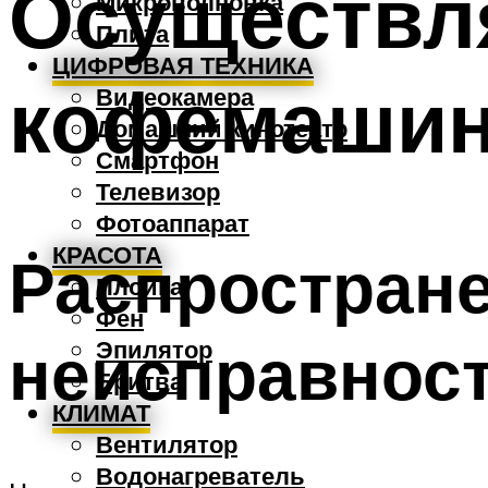
Осуществл
Микроволновка
Плита
ЦИФРОВАЯ ТЕХНИКА
кофемашин
Видеокамера
Домашний кинотеатр
Смартфон
Телевизор
Фотоаппарат
КРАСОТА
Распростран
Плойка
Фен
неисправнос
Эпилятор
Бритва
КЛИМАТ
Вентилятор
Водонагреватель