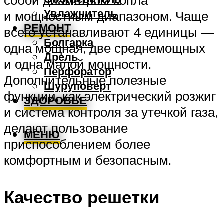
собой диаметром сопла
Увлажнитель
и мощностным диапазоном. Чаще
РЕМОНТ
всего устанавливают 4 единицы —
Болгарка
одна мощная, две среднемощных
Дрель
и одна малой мощности.
Перфоратор
Дополнительные полезные
Шуруповерт
функции, как электрический розжиг
ЗДОРОВЬЕ
и система контроля за утечкой газа,
делают пользование
МЕНЮ
приспособлением более
комфортным и безопасным.
Качество решетки