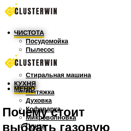
ЧИСТОТА
Посудомойка
Пылесос
Утюг
Швабра
Стиральная машина
КУХНЯ
МЕНЮ
Вытяжка
Духовка
Почему стоит
Кофеварка
Микроволновка
выбрать газовую
Плита