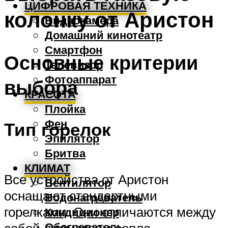
ЦИФРОВАЯ ТЕХНИКА
колонку от Аристон
Видеокамера
Домашний кинотеатр
Смартфон
Основные критерии
Телевизор
Фотоаппарат
выбора
КРАСОТА
Плойка
Фен
Тип горелок
Эпилятор
Бритва
КЛИМАТ
Все устройства от Аристон
Вентилятор
оснащают стандартными
Водонагреватель
горелками. Они отличаются между
Кондиционер
Обогреватель