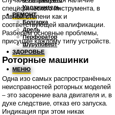
Увлажнитель
специфического инструмента, в
РЕМОНТ
равной степени как и
Болгарка
соответствующей квалификации.
Дрель
Разберём основные проблемы,
Перфоратор
присущие каждому типу устройств.
Шуруповерт
ЗДОРОВЬЕ
Роторные машинки
МЕНЮ
Одна изо самых распространённых
неисправностей роторных моделей
– это засорение вала двигателя и, в
духе следствие, отказ его запуска.
Индикация при этом никак