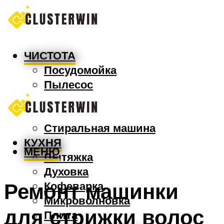
ЧИСТОТА
Посудомойка
Пылесос
Утюг
Швабра
Стиральная машина
КУХНЯ
МЕНЮ
Вытяжка
Духовка
Ремонт машинки
Кофеварка
Микроволновка
для стрижки волос
Плита