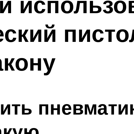
 и использо
ский писто
акону
ить пневмати
акую