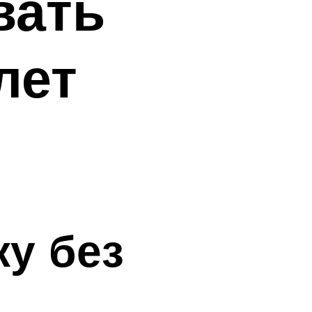
вать
лет
ку без