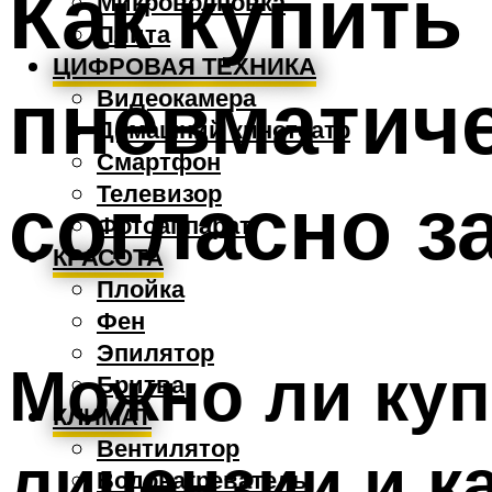
Как купить
Микроволновка
Плита
ЦИФРОВАЯ ТЕХНИКА
пневматиче
Видеокамера
Домашний кинотеатр
Смартфон
согласно з
Телевизор
Фотоаппарат
КРАСОТА
Плойка
Фен
Эпилятор
Можно ли куп
Бритва
КЛИМАТ
Вентилятор
лицензии и к
Водонагреватель