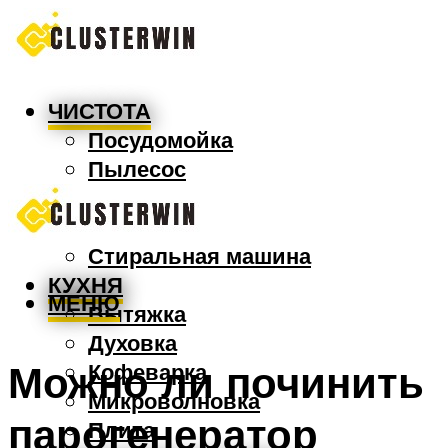
ЧИСТОТА
Посудомойка
Пылесос
Утюг
Швабра
Стиральная машина
КУХНЯ
МЕНЮ
Вытяжка
Духовка
Можно ли починить
Кофеварка
Микроволновка
парогенератор
Плита