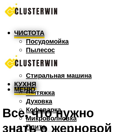
ЧИСТОТА
Посудомойка
Пылесос
Утюг
Швабра
Стиральная машина
КУХНЯ
МЕНЮ
Вытяжка
Духовка
Все, что нужно
Кофеварка
Микроволновка
знать о жерновой
Плита