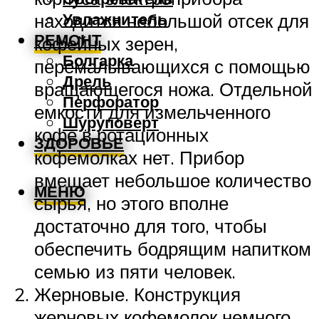
Увлажнитель
находится небольшой отсек для
РЕМОНТ
кофейных зерен,
Болгарка
перемалывающихся с помощью
Дрель
вращающегося ножа. Отдельной
Перфоратор
емкости для измельченного
Шуруповерт
кофе в ротационных
ЗДОРОВЬЕ
кофемолках нет. Прибор
вмещает небольшое количество
МЕНЮ
сырья, но этого вполне
достаточно для того, чтобы
обеспечить бодрящим напитком
семью из пяти человек.
Жерновые. Конструкция
жерновых кофемолок немного