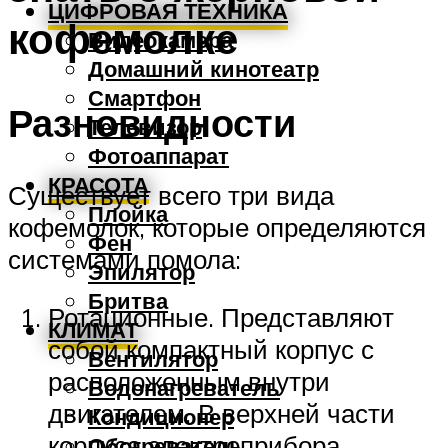
ЦИФРОВАЯ ТЕХНИКА
кофемолке
Видеокамера
Домашний кинотеатр
Смартфон
Разновидности
Телевизор
Фотоаппарат
КРАСОТА
Существует всего три вида
Плойка
кофемолок, которые определяются
Фен
системами помола:
Эпилятор
Бритва
Ротационные. Представляют
КЛИМАТ
собой компактный корпус с
Вентилятор
расположенным внутри
Водонагреватель
двигателем. В верхней части
Кондиционер
корпуса электроприбора
Обогреватель