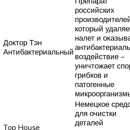
Препарат
российских
производителей
который удаляе
налет и оказыв
Доктор Тэн
антибактериал
Антибактериальный
воздействие –
уничтожает сп
грибков и
патогенные
микроорганизм
Немецкое сред
для очистки
деталей
Top House