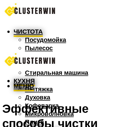
ЧИСТОТА
Посудомойка
Пылесос
Утюг
Швабра
Стиральная машина
КУХНЯ
МЕНЮ
Вытяжка
Духовка
Эффективные
Кофеварка
Микроволновка
способы чистки
Плита