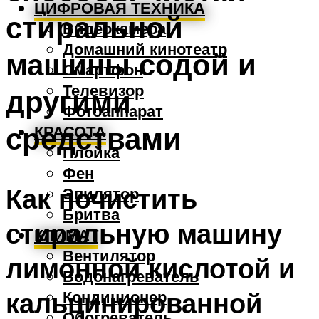
ЦИФРОВАЯ ТЕХНИКА
стиральной
Видеокамера
Домашний кинотеатр
машины содой и
Смартфон
Телевизор
другими
Фотоаппарат
средствами
КРАСОТА
Плойка
Фен
Как почистить
Эпилятор
Бритва
стиральную машину
КЛИМАТ
Вентилятор
лимонной кислотой и
Водонагреватель
кальцинированной
Кондиционер
Обогреватель