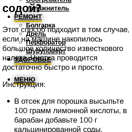
содой?
Увлажнитель
РЕМОНТ
Болгарка
Этот способ подходит в том случае,
Дрель
если на машине накопилось
Перфоратор
большое количество известкового
Шуруповерт
налета. Чистка проводится
ЗДОРОВЬЕ
достаточно быстро и просто.
МЕНЮ
Инструкция:
В отсек для порошка высыпьте
100 грамм лимонной кислоты, в
барабан добавьте 100 г
кальцинированной соды.