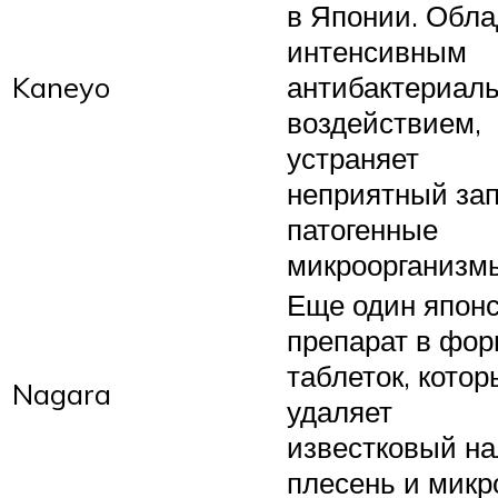
в Японии. Обла
интенсивным
Kaneyo
антибактериал
воздействием,
устраняет
неприятный зап
патогенные
микроорганизм
Еще один япон
препарат в фо
таблеток, кото
Nagara
удаляет
известковый на
плесень и мик