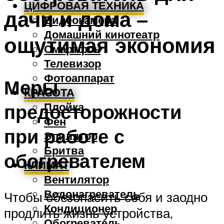
ЦИФРОВАЯ ТЕХНИКА
дачи и дома –
Видеокамера
Домашний кинотеатр
ощутимая экономия
Смартфон
Телевизор
Фотоаппарат
Меры
КРАСОТА
Плойка
предосторожности
Фен
при работе с
Эпилятор
Бритва
обогревателем
КЛИМАТ
Вентилятор
Водонагреватель
Чтобы обезопасить себя и заодно
Кондиционер
продлить жизнь устройства,
Обогреватель