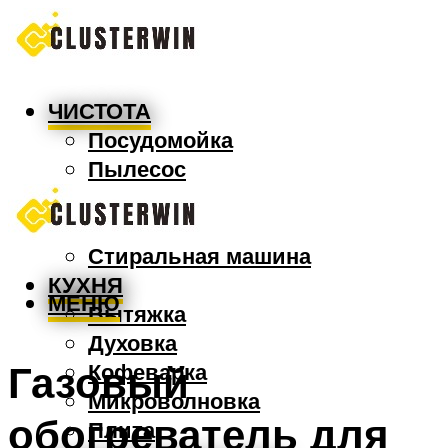
ЧИСТОТА
Посудомойка
Пылесос
Утюг
Швабра
Стиральная машина
КУХНЯ
МЕНЮ
Вытяжка
Духовка
Газовый
Кофеварка
Микроволновка
обогреватель для
Плита