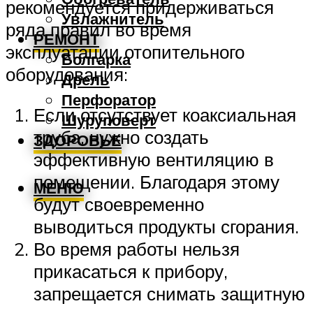
рекомендуется придерживаться
Увлажнитель
ряда правил во время
РЕМОНТ
эксплуатации отопительного
Болгарка
оборудования:
Дрель
Перфоратор
Если отсутствует коаксиальная
Шуруповерт
труба, нужно создать
ЗДОРОВЬЕ
эффективную вентиляцию в
помещении. Благодаря этому
МЕНЮ
будут своевременно
выводиться продукты сгорания.
Во время работы нельзя
прикасаться к прибору,
запрещается снимать защитную