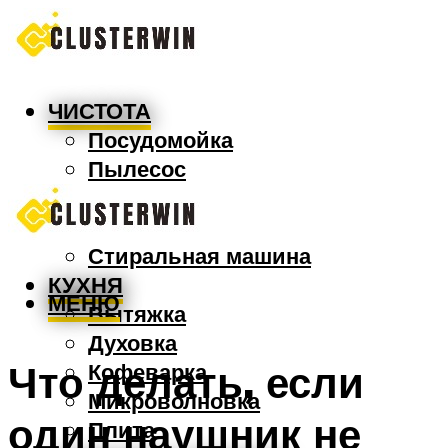
ЧИСТОТА
Посудомойка
Пылесос
Утюг
Швабра
Стиральная машина
КУХНЯ
МЕНЮ
Вытяжка
Духовка
Что делать, если
Кофеварка
Микроволновка
один наушник не
Плита