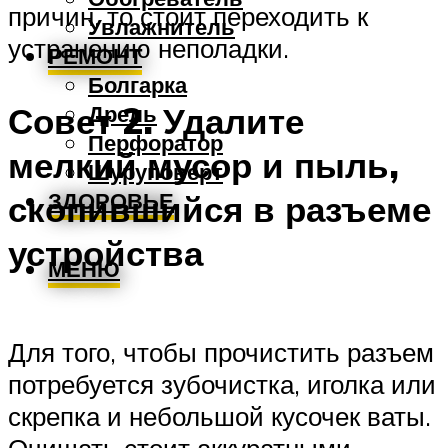
причин, то стоит переходить к
Увлажнитель
устранению неполадки.
РЕМОНТ
Болгарка
Совет 2. Удалите
Дрель
Перфоратор
мелкий мусор и пыль,
Шуруповерт
ЗДОРОВЬЕ
скопившийся в разъеме
устройства
МЕНЮ
Для того, чтобы прочистить разъем
потребуется зубочистка, иголка или
скрепка и небольшой кусочек ваты.
Очищать стоит аккуратными