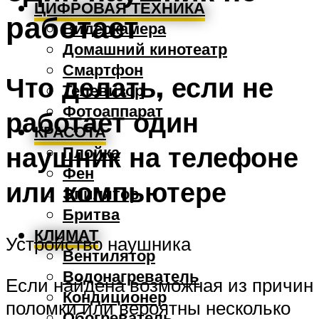
ЦИФРОВАЯ ТЕХНИКА
работает
Видеокамера
Домашний кинотеатр
Смартфон
Что делать, если не
Телевизор
Фотоаппарат
работает один
КРАСОТА
наушник на телефоне
Плойка
Фен
или компьютере
Эпилятор
Бритва
КЛИМАТ
Устройство наушника
Вентилятор
Водонагреватель
Если найдена возможная из причин
Кондиционер
поломки или вероятны несколько
Обогреватель