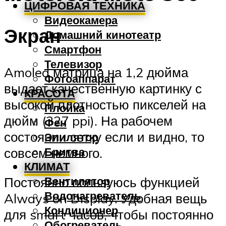
ЦИФРОВАЯ ТЕХНИКА
Видеокамера
Экран
Домашний кинотеатр
Смартфон
Телевизор
Amoled матрица на 1,2 дюйма
Фотоаппарат
выдает качественную картинку с
КРАСОТА
высокой плотностью пикселей на
Плойка
дюйм (327 ppi). На рабочем
Фен
состоянии сетку если и видно, то
Эпилятор
Бритва
совсем немного.
КЛИМАТ
Вентилятор
Постоянно пользуюсь функцией
Водонагреватель
Always on Display. Удобная вещь
Кондиционер
для smart часов, чтобы постоянно
Обогреватель