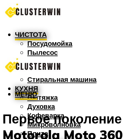
ЧИСТОТА
Посудомойка
Пылесос
Утюг
Швабра
Стиральная машина
КУХНЯ
МЕНЮ
Вытяжка
Духовка
Первое поколение
Кофеварка
Микроволновка
Motorola Moto 360
Плита