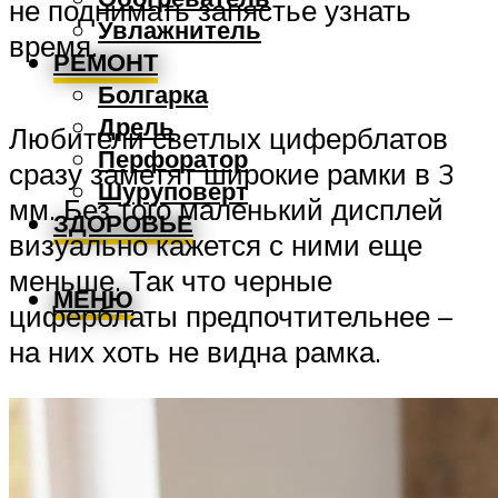
не поднимать запястье узнать
Увлажнитель
время.
РЕМОНТ
Болгарка
Дрель
Любители светлых циферблатов
Перфоратор
сразу заметят широкие рамки в 3
Шуруповерт
мм. Без того маленький дисплей
ЗДОРОВЬЕ
визуально кажется с ними еще
меньше. Так что черные
МЕНЮ
циферблаты предпочтительнее –
на них хоть не видна рамка.