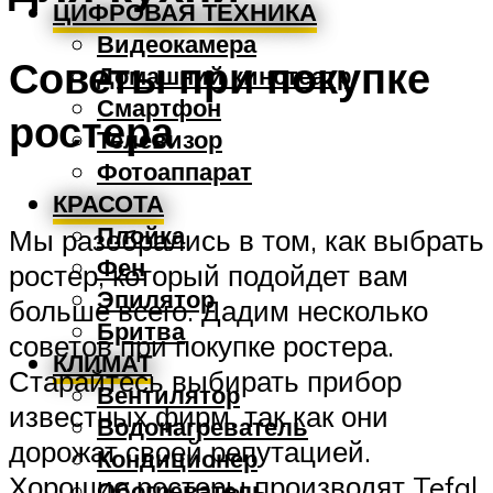
ЦИФРОВАЯ ТЕХНИКА
Видеокамера
Советы при покупке
Домашний кинотеатр
Смартфон
ростера
Телевизор
Фотоаппарат
КРАСОТА
Плойка
Мы разобрались в том, как выбрать
Фен
ростер, который подойдет вам
Эпилятор
больше всего. Дадим несколько
Бритва
советов при покупке ростера.
КЛИМАТ
Старайтесь выбирать прибор
Вентилятор
известных фирм, так как они
Водонагреватель
дорожат своей репутацией.
Кондиционер
Хорошие ростеры производят Tefal,
Обогреватель