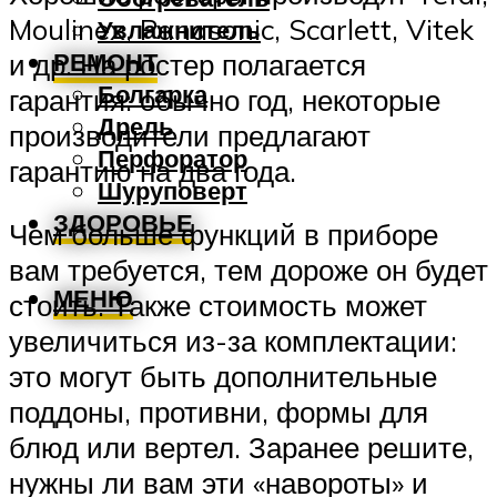
Moulinex, Panasonic, Scarlett, Vitek
Увлажнитель
РЕМОНТ
и др. На ростер полагается
Болгарка
гарантия: обычно год, некоторые
Дрель
производители предлагают
Перфоратор
гарантию на два года.
Шуруповерт
ЗДОРОВЬЕ
Чем больше функций в приборе
вам требуется, тем дороже он будет
МЕНЮ
стоить. Также стоимость может
увеличиться из-за комплектации:
это могут быть дополнительные
поддоны, противни, формы для
блюд или вертел. Заранее решите,
нужны ли вам эти «навороты» и