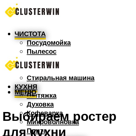
ЧИСТОТА
Посудомойка
Пылесос
Утюг
Швабра
Стиральная машина
КУХНЯ
МЕНЮ
Вытяжка
Духовка
Выбираем ростер
Кофеварка
Микроволновка
для кухни
Плита