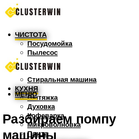
ЧИСТОТА
Посудомойка
Пылесос
Утюг
Швабра
Стиральная машина
КУХНЯ
МЕНЮ
Вытяжка
Духовка
Разбираем помпу
Кофеварка
Микроволновка
машины
Плита