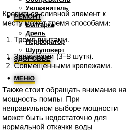
Увлажнитель
Крепиться сливной элемент к
РЕМОНТ
месту может тремя способами:
Болгарка
Дрель
Тремя винтами.
Перфоратор
Шуруповерт
Защелками (3–8 шутк).
ЗДОРОВЬЕ
Совмещенными крепежами.
МЕНЮ
Также стоит обращать внимание на
мощность помпы. При
неправильном выборе мощности
может быть недостаточно для
нормальной откачки воды