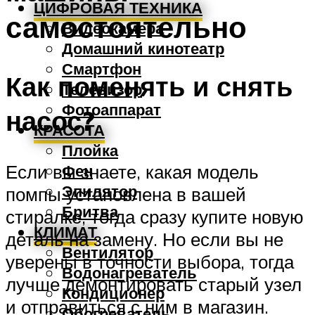
ЦИФРОВАЯ ТЕХНИКА
самостоятельно
Видеокамера
Домашний кинотеатр
Смартфон
Как поменять и снять
Телевизор
Фотоаппарат
насос?
КРАСОТА
Плойка
Если вы знаете, какая модель
Фен
Эпилятор
помпы установлена в вашей
Бритва
стиралке, тогда сразу купите новую
КЛИМАТ
деталь на замену. Но если вы не
Вентилятор
уверены в точности выбора, тогда
Водонагреватель
лучше демонтировать старый узел
Кондиционер
и отправиться с ним в магазин.
Обогреватель