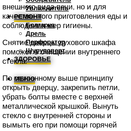
внешнего вида печи, но и для
Увлажнитель
качественного приготовления еды и
РЕМОНТ
Болгарка
соблюдения мер гигиены.
Дрель
Снятие дверцы духового шкафа
Перфоратор
Шуруповерт
поможет в очищении внутреннего
ЗДОРОВЬЕ
стекла.
По описанному выше принципу
МЕНЮ
открыть дверцу, закрепить петли,
убрать болты вместе с верхней
металлической крышкой. Вынуть
стекло с внутренней стороны и
вымыть его при помощи горячей