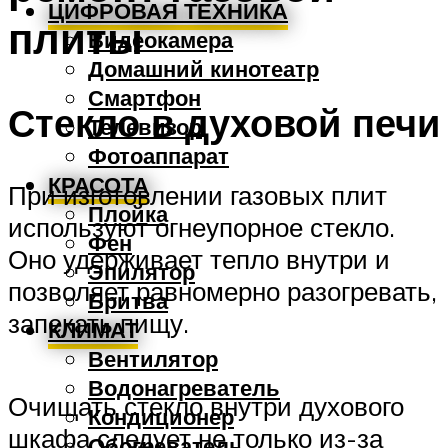
ЦИФРОВАЯ ТЕХНИКА
плиты
Видеокамера
Домашний кинотеатр
Смартфон
Стекло в духовой печи
Телевизор
Фотоаппарат
КРАСОТА
При изготовлении газовых плит
Плойка
используют огнеупорное стекло.
Фен
Оно удерживает тепло внутри и
Эпилятор
позволяет равномерно разогревать,
Бритва
запекать пищу.
КЛИМАТ
Вентилятор
Водонагреватель
Очищать стекло внутри духового
Кондиционер
шкафа следует не только из-за
Обогреватель