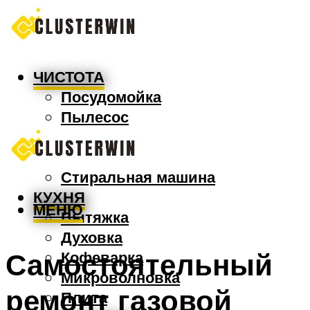
ЧИСТОТА
Посудомойка
Пылесос
Утюг
Швабра
Стиральная машина
КУХНЯ
МЕНЮ
Вытяжка
Духовка
Самостоятельный
Кофеварка
Микроволновка
ремонт газовой
Плита