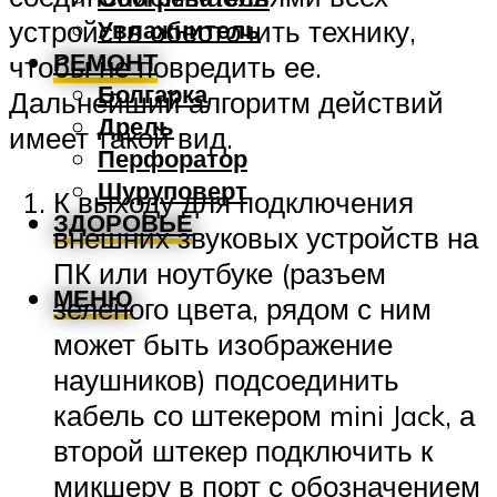
устройств обесточить технику,
Увлажнитель
РЕМОНТ
чтобы не повредить ее.
Болгарка
Дальнейший алгоритм действий
Дрель
имеет такой вид.
Перфоратор
Шуруповерт
К выходу для подключения
ЗДОРОВЬЕ
внешних звуковых устройств на
ПК или ноутбуке (разъем
МЕНЮ
зеленого цвета, рядом с ним
может быть изображение
наушников) подсоединить
кабель со штекером mini Jack, а
второй штекер подключить к
микшеру в порт с обозначением