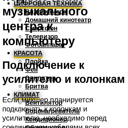
ЦИФРОВАЯ ТЕХНИКА
музыкального
Видеокамера
Домашний кинотеатр
центра к
Смартфон
Телевизор
компьютеру
Фотоаппарат
КРАСОТА
Плойка
Подключение к
Фен
усилителю и колонкам
Эпилятор
Бритва
КЛИМАТ
Если микшер планируется
Вентилятор
подключать к колонкам и
Водонагреватель
усилителю, необходимо перед
Кондиционер
соединением кабелями всех
Обогреватель