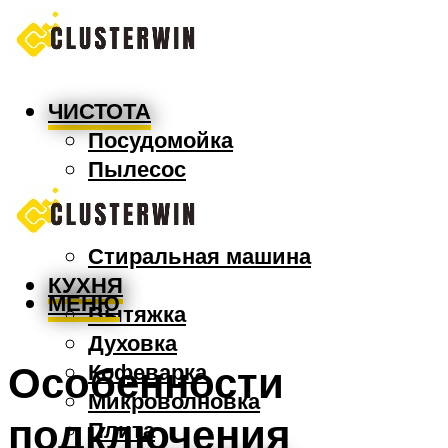
ЧИСТОТА
Посудомойка
Пылесос
Утюг
Швабра
Стиральная машина
КУХНЯ
МЕНЮ
Вытяжка
Духовка
Особенности
Кофеварка
Микроволновка
подключения
Плита